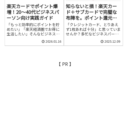
楽天カードでポイント爆
知らないと損！楽天カー
増！20～40代ビジネスパ
ド＋サブカードで完璧な
ーソン向け実践ガイド
布陣を。ポイント還元と
旅行保険を最大化するク
「もっと効率的にポイントを貯
「クレジットカード、とりあえ
レジットカード活用法
めたい」「楽天経済圏でお得に
ず1枚あれば十分」と思っていま
生活したい」そんなビジネスパ
せんか？多忙なビジネスパーソ
ーソンの願いを叶えるのが楽天
ンにとって、決済のスマート化
2026.01.16
2025.12.09
カードです。この記事では、数
は必須。多くの人がメインのク
あるクレジットカードの中でも
レジットカードを1枚決めて、あ
特に楽天経済圏との親和性が高
らゆる支払いをそれに集約して
く、日々の支出で着実にポイン
いるかもしれません。しかし、
トを稼げる楽天カードの魅力
その運用方法、実は気づかない
【 PR 】
を、20～40代のビジネスパーソ
うちに損をしている可能性があ
ンがすぐに実践できる具体的な
るのです。この記事では、多く
活用法とともに徹底解説しま
の人がメインカードとして利用
す。なぜ楽天カードなのか？ビ
している「楽天カード」を軸
ジネスパーソンが押さえるべき3
に、もう1枚のサブカードを組み
つの理...
合わ...