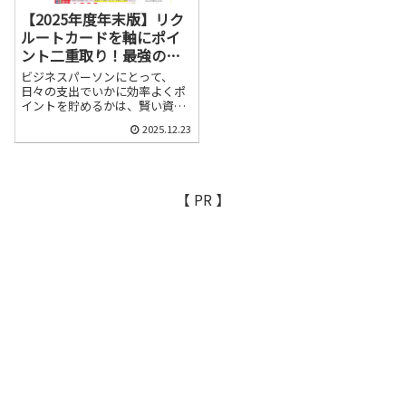
【2025年度年末版】リク
ルートカードを軸にポイ
ント二重取り！最強の支
払いルートを徹底解説
ビジネスパーソンにとって、
日々の支出でいかに効率よくポ
イントを貯めるかは、賢い資産
形成の第一歩です。中でも「ポ
2025.12.23
イント還元率を最大化する支払
いルート」は、多くの人が関心
を寄せるテーマでしょう。この
記事では、特にリクルートカー
ドを軸にした、ポイント二重取
【 PR 】
りを実現する具体的な方法を、
20代～40代のビジネスパーソン
向けに分かりやすく解説しま
す。今日から実践できる、実践
的かつ分析的な視点でお届けし
ますので...