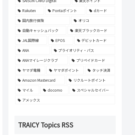
SAISON CARD Digital
楽天ポイント
Rakuten
Pontaポイント
dカード
国内旅行保険
オリコ
自動キャッシュバック
楽天ブラックカード
JAL国際線
EPOS
デビットカード
ANA
プライオリティ・パス
ANAマイレージクラブ
プリペイドカード
ヤマダ電機
ヤマダポイント
タッチ決済
Amazon Mastercard
リクルートポイント
マイル
docomo
スペシャルセイバー
アメックス
TRAICY Topics RSS