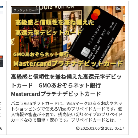
クレジットカード
高級感と信頼性を兼ね備えた高還元率デビッ
トカード GMOあおぞらネット銀行
Mastercardプラチナデビットカード
と
バニラVisaギフトカードは、Visaマークのあるお店やネッ
落
トショッピングで使えるVisaのプリペイドカードです。個
空
人情報や審査が不要で、残高使い切りタイプのプリペイド
ま
カードなので簡単・安心です。プリペイドカードとは、あ
な
らかじめ金額をチャージしておくことで、クレジットカー
06
2025.03.06
2025.05.17
に
ドのように決済できるカードのことです。バニラVisaギフ
本
トカードは、個人情報や審査などの登録が不要で、簡単に