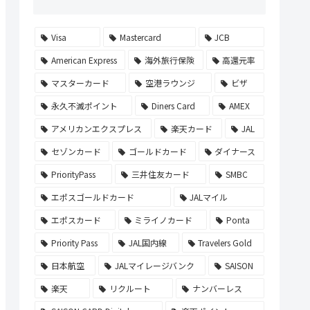
Visa
Mastercard
JCB
American Express
海外旅行保険
高還元率
マスターカード
空港ラウンジ
ビザ
永久不滅ポイント
Diners Card
AMEX
アメリカンエクスプレス
楽天カード
JAL
セゾンカード
ゴールドカード
ダイナース
PriorityPass
三井住友カード
SMBC
エポスゴールドカード
JALマイル
エポスカード
ミライノカード
Ponta
Priority Pass
JAL国内線
Travelers Gold
日本航空
JALマイレージバンク
SAISON
楽天
リクルート
ナンバーレス