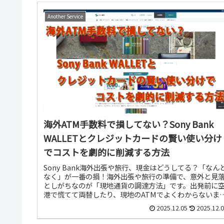
Another Service
海外ATM手数料で損してない？Sony Bank
WALLETとクレジットカードの賢い使い分け
でコストを劇的に削減する方法
Sony Bank海外出張や旅行、現金はどうしてる？「なん
なく」が一番の損！海外出張や旅行の準備で、意外と見
としがちなのが「現地通貨の調達方法」です。出発前に
港で慌てて両替したり、現地のATMでよくわからないま
現金を引き出したりしていませんか？実はその「なんと
2025.12.05
2025.12.
く」の選択が、知らず知らずのうちに大きな手数料負担
つながっているかもしれません。特に、現地のATMで日