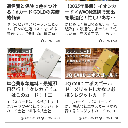
通信費と保険で差をつけ
【2025年最新】イオンカ
る：dカード GOLDの実務
ード×WAON連携で支出
的価値
を最適化！忙しいあなた
のための賢いクレジット
現代のビジネスパーソンにとっ
はじめに：毎日の支払いを「仕
カード活用術
て、日々の生活コストをいかに
組み」で最適化しませんか？忙
最適化し、予期せぬ出費に備え
しい毎日を送る中で、「もっと
るかは重要な課題です。特に、
効率的にお金を管理したい」
2026.01.03
2025.12.08
毎月必ず発生する通信費と、万
「日々の支出から少しでもお得
が一の際に家計を守る保険は、
感を得たい」と感じることはあ
見直しの余地が大きい項目と言
りませんか？キャッシュレス決
クレジットカード
クレジットカード
えるでしょう。ここでは、これ
済が当たり前になった今、どの
らの課題に対して「dカード
決済方法を選ぶかで、年間の節
GOLD」がどのように実務的な
約効果は大きく変わってきま
価値を提供し、あなたの家計を
す。特に、スーパーやドラッグ
守る強力な味方となるのかを、
ストアでの日常的な買い物は、
具体的な特典や活用法を交えな
まさに家計改善の主戦場です。
年会費永年無料・最短即
JQ CARD エポスゴール
がら徹底的に解説します。1. 通
この記事では、数ある決済手段
信...
の中でも、特...
日発行！！クレカデビュ
ド メリットしかない必
ーはこのカード！！エポ
携クレジットカード
スカード
エポスカードは、株式会社丸井
「JQカード エポスゴールド」
グループの子会社でクレジット
は、株式会社エポスカードが発
カード会社である株式会社エポ
行するクレジットカードで、JR
スカードが発行するクレジット
九州グループのクレジットカー
2024.02.23
2025.06.27
2023.05.12
2025.11.01
カードです。エポスカードに
ド「JQ CARD」と株式会社エポ
は、「エポスNet」という便利
スカードが提携して発行されて