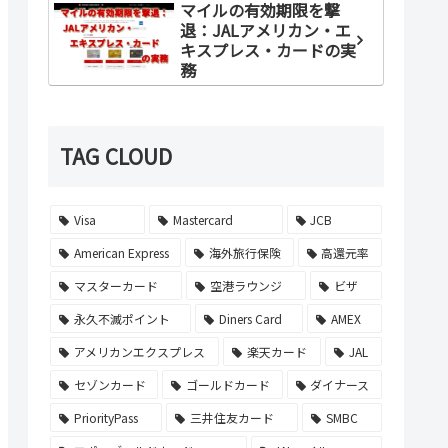
マイルの有効期限を撃
退：JALアメリカン・エ
キスプレス・カードの実
務
TAG CLOUD
Visa
Mastercard
JCB
American Express
海外旅行保険
高還元率
マスターカード
空港ラウンジ
ビザ
永久不滅ポイント
Diners Card
AMEX
アメリカンエクスプレス
楽天カード
JAL
セゾンカード
ゴールドカード
ダイナース
PriorityPass
三井住友カード
SMBC