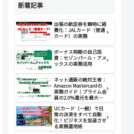
新着記事
出張の航空券を瞬時に経
費化：JALカード（普通
カード）の実務
ボーナス時期の自己投
資：セゾンパール・アメ
ックスの実務活用
ネット通販の絶対王者：
Amazon Mastercardの
実務ガイド｜プライム会
員の2.0%還元を最大限
に活かす
UCカード（一般）で日
常の決済をすべて自動
化！ビジネスを加速させ
る実務運用術