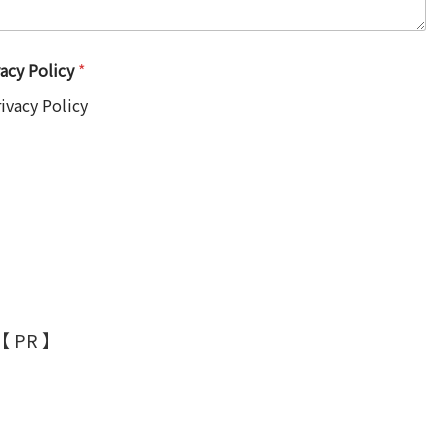
y Policy
*
cy Policy
【 PR 】