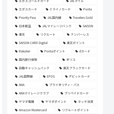
エポスゴールドカード
JALマイル
エポスカード
ミライノカード
Ponta
Priority Pass
JAL国内線
Travelers Gold
日本航空
JALマイレージバンク
SAISON
楽天
リクルート
ナンバーレス
SAISON CARD Digital
楽天ポイント
Rakuten
Pontaポイント
dカード
国内旅行保険
オリコ
自動キャッシュバック
楽天ブラックカード
JAL国際線
EPOS
デビットカード
ANA
プライオリティ・パス
ANAマイレージクラブ
プリペイドカード
ヤマダ電機
ヤマダポイント
タッチ決済
Amazon Mastercard
リクルートポイント