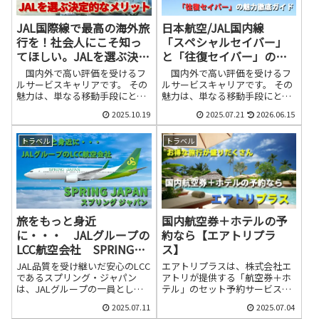
料負担につながっているかもし
しょう。 世界中の空港でVIP待
れません。特に、現地のATMで
遇を受けられる魔法のカード、
JAL国際線で最高の海外旅
日本航空/JAL国内線
日本のクレジットカードを使
それが「プライオリティ・パ
っ...
ス」です。通...
行を！社会人にこそ知っ
「スペシャルセイバー」
てほしい。JALを選ぶ決定
と「往復セイバー」の魅
的なメリット
力徹底ガイド
国内外で高い評価を受けるフ
国内外で高い評価を受けるフ
ルサービスキャリアです。 その
ルサービスキャリアです。 その
魅力は、単なる移動手段にとど
魅力は、単なる移動手段にとど
まらず、旅の質を高めるJALな
まらず、旅の質を高めるJALな
2025.10.19
2025.07.21
2026.06.15
らではのサービスにあります。
らではのサービスにあります。
多くの利用者に支持されてる利
多くの利用者に支持されてる利
点のうち、特に注目すべき「ス
点のうち、特に注目すべき「ス
トラベル
トラベル
ペシャルセイバー」および「往
ペシャルセイバー」および「往
復セイバー（個人運賃）」の航
復セイバー（個人運賃）」の航
空券について詳しく解説し、ど
空券について詳しく解説し、ど
のようなメリットがあるのか、
のようなメリットがあるのか、
なぜ日本航空を選ぶべきなのか
なぜ日本航空を選ぶべきなのか
をご紹介します。
をご紹介します。
国内航空券＋ホテルの予
旅をもっと身近
約なら【エアトリプラ
に・・・ JALグループの
ス】
LCC航空会社 SPRING
JAPAN(スプリング ジャパ
エアトリプラスは、株式会社エ
JAL品質を受け継いだ安心のLCC
ン)
アトリが提供する「航空券＋ホ
であるスプリング・ジャパン
テル」のセット予約サービスで
は、JALグループの一員とし
す。国内・海外問わず、航空券
て、安全性や運航品質において
2025.07.11
2025.07.04
と宿泊施設を自由に組み合わせ
高い水準を誇っています。LCC