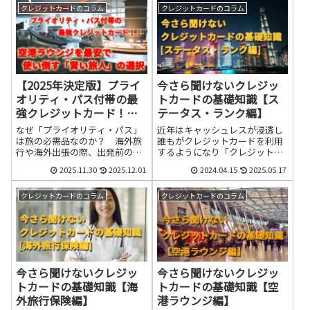
クレジットカードのコラム
クレジットカードのコラム
【2025年決定版】プライ
今さら聞けないクレジッ
オリティ・パス付帯の最
トカードの基礎知識【ス
強クレジットカード！！
テータス・ランク編】
空港ラウンジを最安で使
なぜ「プライオリティ・パス」
近年はキャッシュレスが浸透し
い倒す「賢い旅人」の選
は旅の必需品なのか？ 海外旅
誰もがクレジットカードを利用
行や海外出張の際、出発前の空
するようになり「クレジットカ
択
港での待ち時間をどのように過
ードにステータスは無い」もし
2025.11.30
2025.12.01
2024.04.15
2025.05.17
ごされていますか？混雑した搭
くは「クレジットカードのステ
乗ゲート前のベンチで、スマー
ータスは無くなった」と言われ
トフォンの充電場所を探し回
るようになっていますが、そん
クレジットカードのコラム
クレジットカードのコラム
り、高いサンドイッチやペット
なことはありません。クレジッ
ボトル飲料を買って時間を潰
トカードの世界にはステータス
す……。そんな「消耗する移
によるランキングが存在しま
動」は、もう過去のものにしま
す。
しょう。 世界中の空港でVIP待
遇を受けられる魔法のカード、
今さら聞けないクレジッ
今さら聞けないクレジッ
それが「プライオリティ・パ
ス」です。通...
トカードの基礎知識【海
トカードの基礎知識【空
外旅行保険編】
港ラウンジ編】