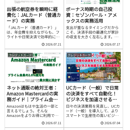
出張の航空券を瞬時に経
ボーナス時期の自己投
費化：JALカード（普通カ
資：セゾンパール・アメ
ード）の実務
ックスの実務活用
「JALカード（普通カード）」
支出が重なるタイミングだから
は、年会費を抑えながらも、フ
こそ、決済手段の最適化が家計
ライトや日常決済で効率的にマ
の収支を大きく左右します。こ
イルを貯めるための強力な武器
こで注目したいのが「セゾンパ
2026.07.21
2026.07.17
になります。
ール・アメリカン・エキスプレ
ス・カード（以下、セゾンパー
ル）」です。
クレジットカード
クレジットカード
ネット通販の絶対王者：
UCカード（一般）で日常
Amazon Mastercardの実
の決済をすべて自動化！
務ガイド｜プライム会員
ビジネスを加速させる実
の2.0%還元を最大限に活
務運用術
Amazonはもはや生活の一部と
日々の決済業務を見直し、UCカ
かす
言えるでしょう。そんな
ード（一般）を導入して、より
Amazonをよりお得に利用でき
スマートで生産性の高いビジネ
るのが「Amazon Mastercard」
スライフを実現しましょう。
2026.07.11
2026.07.04
です。特にAmazonプライム会
員であれば、Amazonでの利用