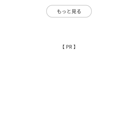
て予約できる「ダイナミックパ
でありながら、JALの運航ポリ
ッケージ」として人気を集めて
シーや訓練体制をベースにして
もっと見る
います。
いるため、低価格でも安心して
利用できる点が大きな魅力で
す。
【 PR 】