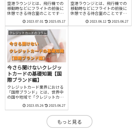
空港ラウンジとは、飛行機での
空港ラウンジとは、飛行機での
移動時などにフライトの前後に
移動時などにフライトの前後に
休憩できる待合室のことです。
休憩できる待合室のことです。
騒がしい空港ロビーから離れ
騒がしい空港ロビーから離れ
2023.07.01
2025.05.17
2023.06.12
2025.06.27
て、充実したサービスを利用で
て、充実したサービスを利用で
きます。空港ラウンジで利用で
きます。空港ラウンジで利用で
きるサービスは、各ラウンジで
きるサービスは、各ラウンジで
クレジットカードのコラム
内容が異なり、アルコール類を
内容が異なり、アルコール類を
含むドリンクや食事の提供、充
含むドリンクや食事の提供、充
電器やパソコンの貸し出しやシ
電器やパソコンの貸し出しやシ
ャワールームの使用などさまざ
ャワールームの使用などさまざ
まです。
まです。
今さら聞けないクレジッ
トカードの基礎知識【国
際ブランド編】
クレジットカード業界における
「国際ブランド」とは、世界中
の国や地域で「クレジットカー
ド」で決済ができるネットワー
2023.05.26
2025.06.27
クやシステムを提供している会
社のブランド名のことです。国
際ブランドを提供している会社
もっと見る
ごとにそれぞれ独自の決済シス
テムネットワークを保有してお
り、その国際ブランドの決済ネ
ットワーク内においてクレジッ