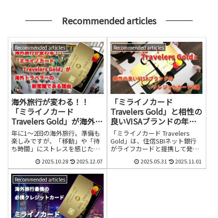
Recommended articles
Recommended articles
Recommended articles
海外旅行が変わる！！
「ミライノカード
「ミライノカード
Travelers Gold」と相性の
Travelers Gold」が海外ト
良いVISAブランドの年会
ラベラーの新常識である
費無料クレジットカード
年に1〜2回の海外旅行。準備も
「ミライノカード Travelers
理由
５選
楽しみですが、「移動」や「待
Gold」は、住信SBIネット銀⾏
ち時間」にストレスを感じたこ
がライフカードと提携して発行
とはありませんか？ 特に30代
するクレジットカードです。ミ
2025.10.28
2025.12.07
2025.05.31
2025.11.01
以降の皆さんは、20代よりも旅
ライノカード Travelers Goldは
の質を上げたいと考える方も多
Mastercardブランドのゴールド
いはず。そんなあなたの海外旅
カードで、国内利用と海外利用
Recommended articles
行を一変させる、まさに「新常
のどちらで利用してもポイント
識」となるゴールドカードがあ
還元率は1.2％と高還元率になっ
ります。それが、住信SBIネット
ています。
銀行が提供する「ミライノカー