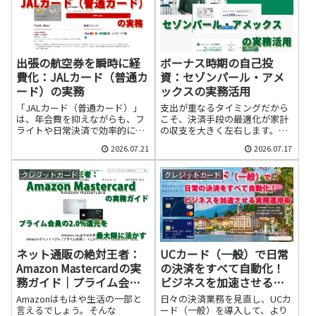
出張の航空券を瞬時に経
ボーナス時期の自己投
費化：JALカード（普通カ
資：セゾンパール・アメ
ード）の実務
ックスの実務活用
「JALカード（普通カード）」
支出が重なるタイミングだから
は、年会費を抑えながらも、フ
こそ、決済手段の最適化が家計
ライトや日常決済で効率的にマ
の収支を大きく左右します。こ
イルを貯めるための強力な武器
こで注目したいのが「セゾンパ
2026.07.21
2026.07.17
になります。
ール・アメリカン・エキスプレ
ス・カード（以下、セゾンパー
ル）」です。
クレジットカード
クレジットカード
ネット通販の絶対王者：
UCカード（一般）で日常
Amazon Mastercardの実
の決済をすべて自動化！
務ガイド｜プライム会員
ビジネスを加速させる実
の2.0%還元を最大限に活
務運用術
Amazonはもはや生活の一部と
日々の決済業務を見直し、UCカ
かす
言えるでしょう。そんな
ード（一般）を導入して、より