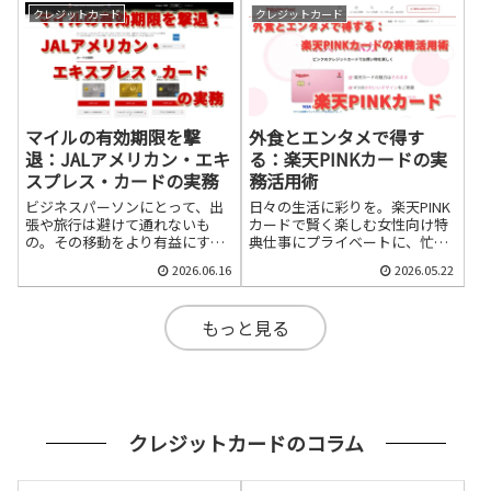
時に常時2.0%という驚異的な還
クレジットカード
クレジットカード
元率を享受できます。
マイルの有効期限を撃
外食とエンタメで得す
退：JALアメリカン・エキ
る：楽天PINKカードの実
スプレス・カードの実務
務活用術
ビジネスパーソンにとって、出
日々の生活に彩りを。楽天PINK
張や旅行は避けて通れないも
カードで賢く楽しむ女性向け特
の。その移動をより有益にする
典仕事にプライベートに、忙し
ために、クレジットカードの活
い毎日を送る20代～40代のビジ
2026.06.16
2026.05.22
用は必須と言えるでしょう。特
ネスパーソン女性の皆さん。限
に、JALマイレージバンク
られた時間とお金を、どうせな
（JMB）とアメリカン・エキス
ら最大限に活用したいですよ
もっと見る
プレス（アメックス）の提携カ
ね。そんなあなたに、今回は
ードは、マイルを効率的に貯め
「楽天PINKカード」の女性向け
たい方にとって魅力的な選択肢
特典を、日常の「外食」と「エ
です。本記事では、JALアメリ
ンタメ」シーンでいかに賢く使
カン・エキスプレス・カード
いこなすか、具体的な活用術を
（以下、JALアメックス）の旅
徹底解説します。このカード
サポート機能と、JALマイルを
が、あなたの毎日をより豊か
クレジットカードのコラム
無駄な...
に、...