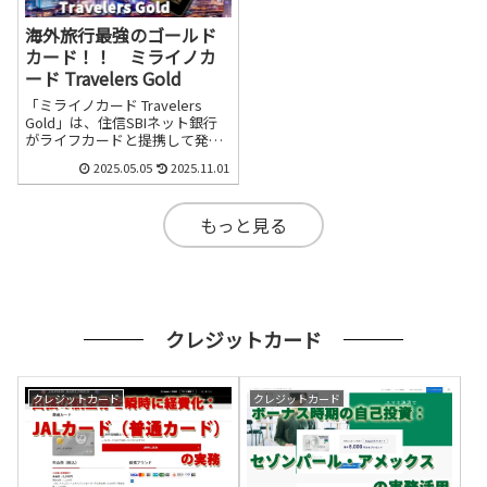
ド Travelers Gold」です。
海外旅行最強のゴールド
カード！！ ミライノカ
ード Travelers Gold
「ミライノカード Travelers
Gold」は、住信SBIネット銀⾏
がライフカードと提携して発行
するクレジットカードです。ミ
2025.05.05
2025.11.01
ライノカード Travelers Goldは
Mastercardブランドのゴールド
カードで、国内利用と海外利用
もっと見る
のどちらで利用してもポイント
還元率は1.2％と高還元率になっ
ています。
クレジットカード
クレジットカード
クレジットカード