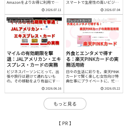
Amazonをよりお得に利用でき
スマートで生産性の高いビジネ
るのが「Amazon Mastercard」
スライフを実現しましょう。
2026.07.11
2026.07.04
です。特にAmazonプライム会
員であれば、Amazonでの利用
時に常時2.0%という驚異的な還
クレジットカード
クレジットカード
元率を享受できます。
マイルの有効期限を撃
外食とエンタメで得す
退：JALアメリカン・エキ
る：楽天PINKカードの実
スプレス・カードの実務
務活用術
ビジネスパーソンにとって、出
日々の生活に彩りを。楽天PINK
張や旅行は避けて通れないも
カードで賢く楽しむ女性向け特
の。その移動をより有益にする
典仕事にプライベートに、忙し
ために、クレジットカードの活
い毎日を送る20代～40代のビジ
2026.06.16
2026.05.22
用は必須と言えるでしょう。特
ネスパーソン女性の皆さん。限
に、JALマイレージバンク
られた時間とお金を、どうせな
（JMB）とアメリカン・エキス
ら最大限に活用したいですよ
もっと見る
プレス（アメックス）の提携カ
ね。そんなあなたに、今回は
ードは、マイルを効率的に貯め
「楽天PINKカード」の女性向け
たい方にとって魅力的な選択肢
特典を、日常の「外食」と「エ
です。本記事では、JALアメリ
ンタメ」シーンでいかに賢く使
【 PR 】
カン・エキスプレス・カード
いこなすか、具体的な活用術を
（以下、JALアメックス）の旅
徹底解説します。このカード