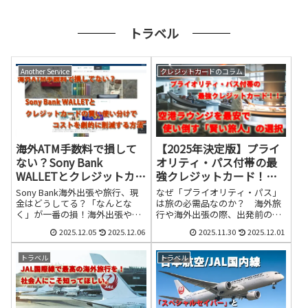
トカードにおける決済が可能と
なります。
トラベル
Another Service
クレジットカードのコラム
海外ATM手数料で損して
【2025年決定版】プライ
ない？Sony Bank
オリティ・パス付帯の最
WALLETとクレジットカー
強クレジットカード！！
ドの賢い使い分けでコス
空港ラウンジを最安で使
Sony Bank海外出張や旅行、現
なぜ「プライオリティ・パス」
トを劇的に削減する方法
い倒す「賢い旅人」の選
金はどうしてる？「なんとな
は旅の必需品なのか？ 海外旅
く」が一番の損！海外出張や旅
行や海外出張の際、出発前の空
択
行の準備で、意外と見落としが
港での待ち時間をどのように過
2025.12.05
2025.12.06
2025.11.30
2025.12.01
ちなのが「現地通貨の調達方
ごされていますか？混雑した搭
法」です。出発前に空港で慌て
乗ゲート前のベンチで、スマー
て両替したり、現地のATMでよ
トフォンの充電場所を探し回
トラベル
トラベル
くわからないまま現金を引き出
り、高いサンドイッチやペット
したりしていませんか？実はそ
ボトル飲料を買って時間を潰
の「なんとなく」の選択が、知
す……。そんな「消耗する移
らず知らずのうちに大きな手数
動」は、もう過去のものにしま